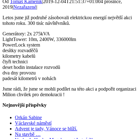
Od
Tomáš Kameník
|
2019-12-04T21:51:37+01:00
4 prosince,
2019
|
Nezařazené
|
Letos jsme již podruhé zásobovali elektrickou energií největší akci
tohoto roku. 300 tisíc návštěvníků.
Generátory: 2x 275kVA
LightTower: 10m, 2400W, 336000lm
PowerLock system
desítky rozvaděčů
kilometry kabelů
čtyři technici
deset hodin instalace rozvodů
dva dny provozu
padesát kilometrů v nohách
Jsme rádi, že jsme se mohli podílet na této akci a podpořit organizaci
Milion chvilek pro demokracii !
Nejnovější příspěvky
Orkán Sabine
Václavské náměstí
Advent je tady, Vánoce se blíží.
Na stavbě …