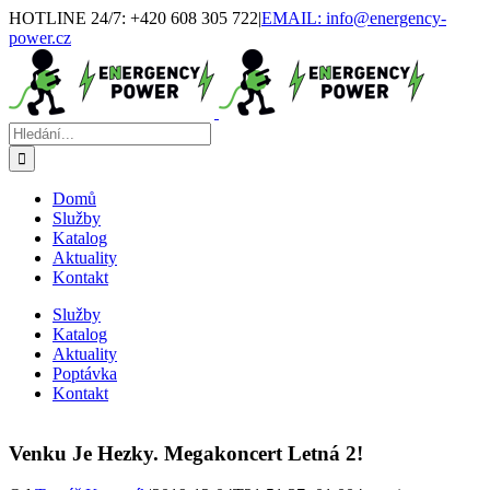
Přeskočit
HOTLINE 24/7: +420 608 305 722
|
EMAIL: info@energency-
na
power.cz
obsah
Facebook
Instagram
Hledat:
Domů
Služby
Katalog
Aktuality
Kontakt
Služby
Katalog
Aktuality
Poptávka
Kontakt
Venku Je Hezky. Megakoncert Letná 2!