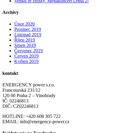
Venku Je Hezky. Megakoncert Letná 2!
Archivy
Únor 2020
Prosinec 2019
Listopad 2019
Říjen 2019
Srpen 2019
Červenec 2019
Červen 2019
Květen 2019
kontakt
ENERGENCY power s.r.o.
Francouzská 231/12
120 00 Praha 2 – Vinohrady
IČ: 02246813
DIČ: CZ02246813
HOTLINE: +420 608 305 722
EMAIL: info@energency-power.cz